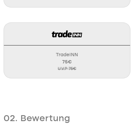
TradeINN
75€
U.V.P 75€
02. Bewertung