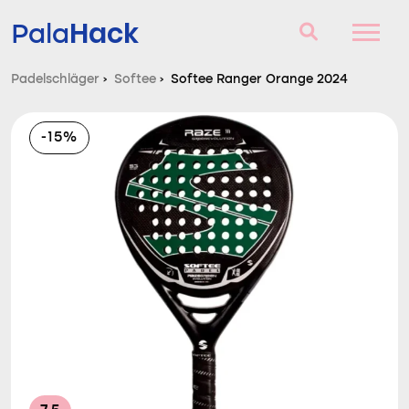
Hack
Pala
Padelschläger
›
Softee
›
Softee Ranger Orange 2024
Padelschläger
-15%
Fragen und Antworten
Vergleich
Blog