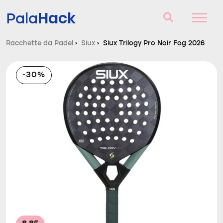
Hack
Pala
Racchette da Padel
›
Siux
›
Siux Trilogy Pro Noir Fog 2026
Racchette da Padel
-30%
Domande e risposte
Comparatore
Blog