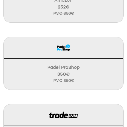
Amazon
252€
P.V.C 350€
Padel ProShop
350€
P.V.C 350€