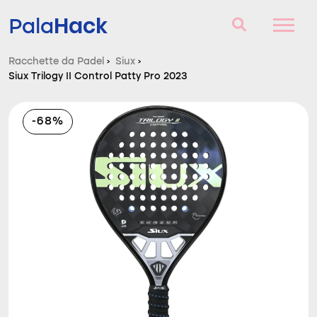
Hack
Pala
Racchette da Padel
›
Siux
›
Siux Trilogy II Control Patty Pro 2023
Racchette da Padel
Domande e risposte
-68%
Comparatore
Blog