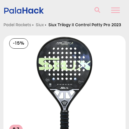
Hack
Pala
Padel Rackets
›
Siux
›
Siux Trilogy II Control Patty Pro 2023
Padel Rackets
-15%
Vragen en antwoorden
Vergelijker
Blog