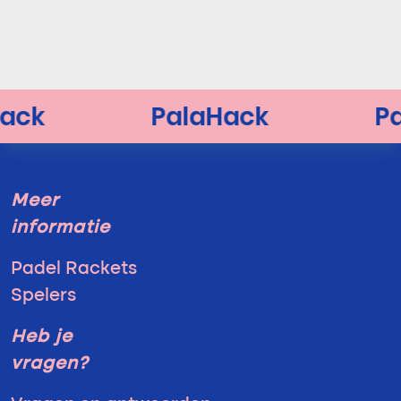
Meer
informatie
Padel Rackets
Spelers
Heb je
vragen?