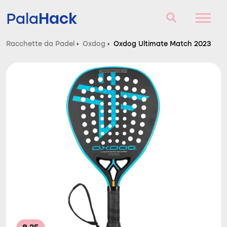
Hack
Pala
Racchette da Padel
›
Oxdog
›
Oxdog Ultimate Match 2023
Racchette da Padel
Domande e risposte
Comparatore
Blog