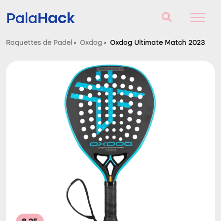
Hack
Pala
Raquettes de Padel
›
Oxdog
›
Oxdog Ultimate Match 2023
Raquettes de Padel
Questions et réponses
Comparateur
Blog