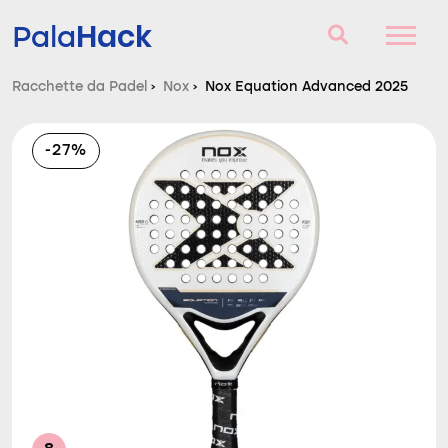
Hack
Pala
Racchette da Padel
›
Nox
›
Nox Equation Advanced 2025
Racchette da Padel
-27%
Domande e risposte
Comparatore
Blog