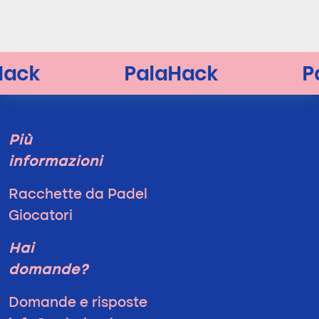
Più
informazioni
Racchette da Padel
Giocatori
Hai
domande?
Domande e risposte