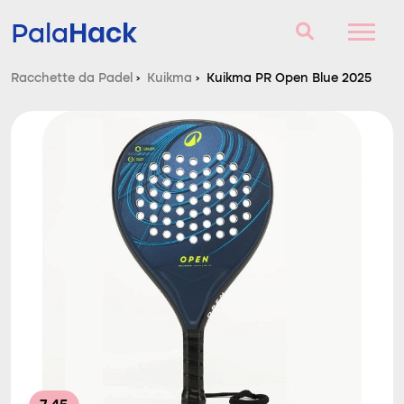
Hack
Pala
Racchette da Padel
›
Kuikma
›
Kuikma PR Open Blue 2025
Racchette da Padel
Domande e risposte
Comparatore
Blog