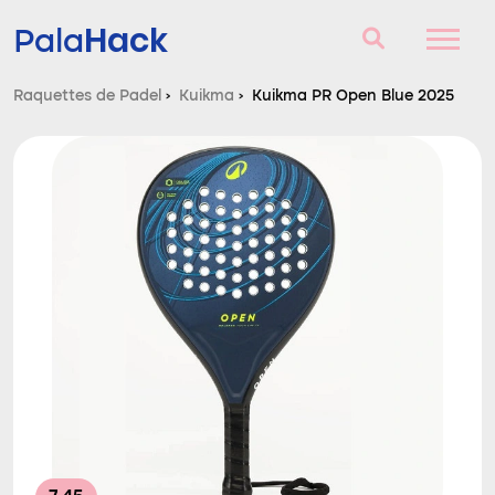
Hack
Pala
Raquettes de Padel
›
Kuikma
›
Kuikma PR Open Blue 2025
Raquettes de Padel
Questions et réponses
Comparateur
Blog