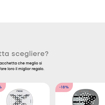
tta scegliere?
a racchetta che meglio si
are loro il miglior regalo.
%
-18%