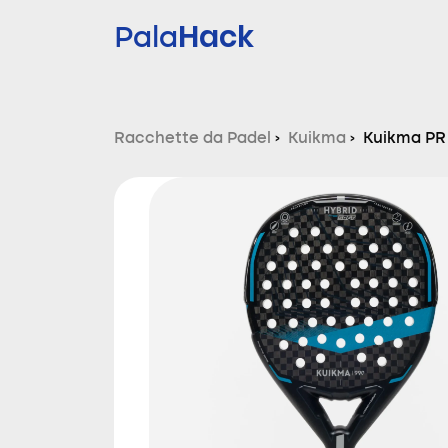
Hack
Pala
Racchette da Padel
›
Kuikma
›
Kuikma PR 