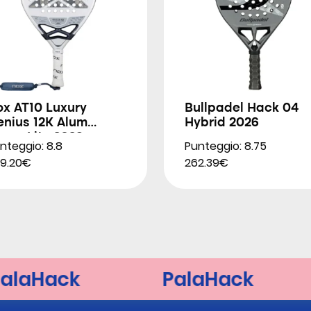
ox AT10 Luxury
Bullpadel Hack 04
enius 12K Alum
Hybrid 2026
rem Lite 2026
nteggio: 8.8
Punteggio: 8.75
9.20€
262.39€