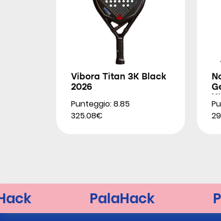
Vibora Titan 3K Black
N
2026
G
Xt
Punteggio: 8.85
Pu
325.08€
29