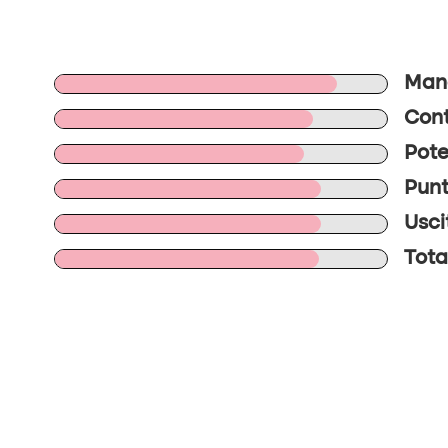
Mano
Cont
Pote
Punt
Usci
Tota