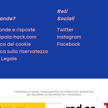
Reti
ande?
Sociali
nde e risposte
Twitter
@pala-hack.com
Instagram
ica dei cookie
Facebook
ica sulla riservatezza
 Legale