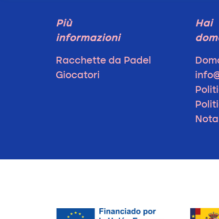
Più
Hai
informazioni
dom
Racchette da Padel
Doma
Giocatori
info
Polit
Polit
Nota