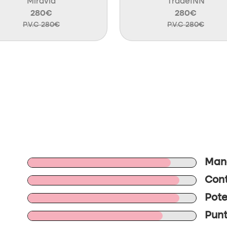
Miravia
TradeINN
280€
280€
P.V.C 280€
P.V.C 280€
Mano
Cont
Pote
Punt