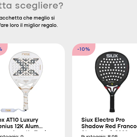
tta scegliere?
a racchetta che meglio si
are loro il miglior regalo.
%
-10%
ox AT10 Luxury
Siux Electra Pro
enius 12K Alum
Shadow Red Franco
trem Agustín Tapia
Stupackzuk 2026
nteggio: 9
Punteggio: 8.95