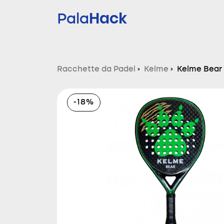
Hack
Pala
Racchette da Padel
›
Kelme
›
Kelme Bear
-18%