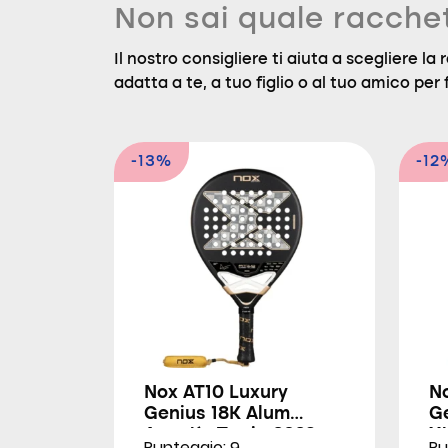
Non sai quale racche
Il nostro consigliere ti aiuta a scegliere l
adatta a te, a tuo figlio o al tuo amico per f
-13%
-12
Nox AT10 Luxury
N
Genius 18K Alum
G
Agustín Tapia 2026
X
Punteggio: 9
Pu