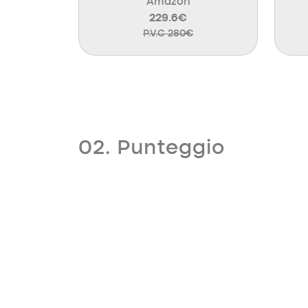
Amazon
229.6€
P.V.C 280€
02. Punteggio