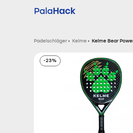
Hack
Pala
Padelschläger
›
Kelme
›
Kelme Bear Powe
-23%