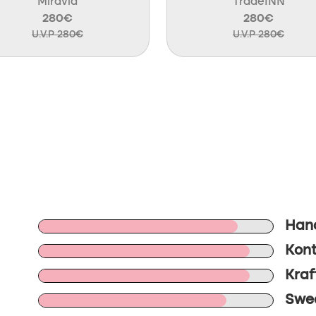
Miravia
TradeINN
280€
280€
U.V.P 280€
U.V.P 280€
Han
Kont
Kraf
Swee