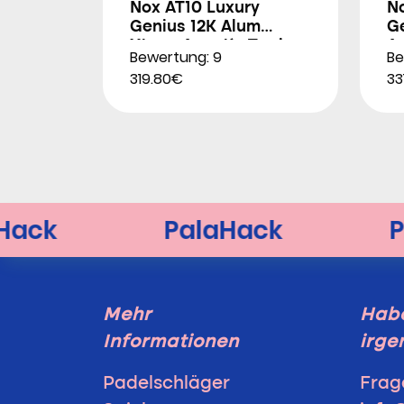
Nox AT10 Luxury
N
Genius 12K Alum
G
Xtrem Agustín Tapia
A
Bewertung: 9
Be
2026
319.80€
33
Mehr
Habe
Informationen
irge
Padelschläger
Frag