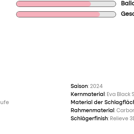
Ball
Gesa
n
: 2024
Saison
: Eva Black 
Kernmaterial
tufe
Material der Schlagfläc
: Carbo
Rahmenmaterial
: Relieve 
Schlägerfinish