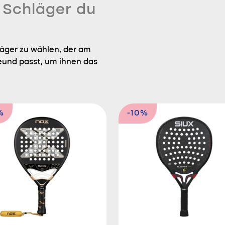
n Schläger du
läger zu wählen, der am
eund passt, um ihnen das
%
-10%