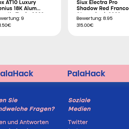
ox AT10 Luxury
Siux Electra Pro
enius 18K Alum
Shadow Red Franco
gustín Tapia 2026
Stupackzuk 2026
wertung: 9
Bewertung: 8.95
1.50€
315.00€
n Sie
Soziale
ndwelche Fragen?
Medien
en und Antworten
Twitter