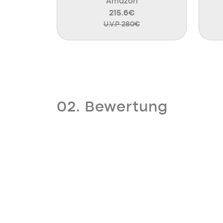
Amazon
215.6€
U.V.P 280€
02. Bewertung