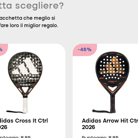
tta scegliere?
a racchetta che meglio si
are loro il miglior regalo.
%
-46%
idas Cross It Ctrl
Adidas Arrow Hit Ctr
026
2026
nteggio: 8.85
Punteggio: 8.85