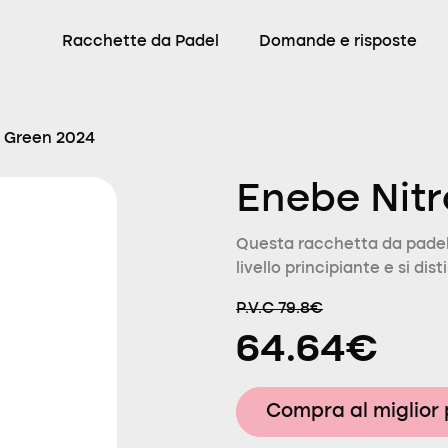
Racchette da Padel
Domande e risposte
o Green 2024
Enebe Nit
Questa racchetta da padel
livello principiante e si dis
P.V.C 79.8€
64.64€
Compra al miglior