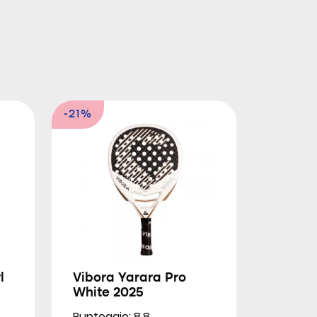
-21%
l
Vibora Yarara Pro
White 2025
Punteggio: 8.8