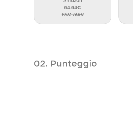
Amazon
64.64€
P.V.C 79.8€
02. Punteggio