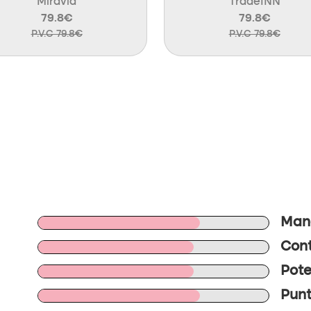
Miravia
TradeINN
79.8€
79.8€
P.V.C 79.8€
P.V.C 79.8€
Mano
Cont
Pote
Punt