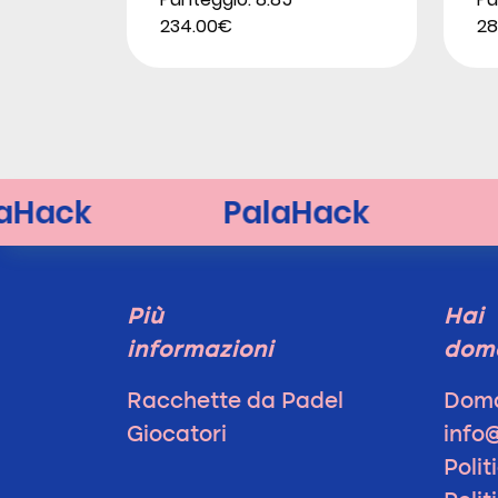
234.00€
28
Più
Hai
informazioni
dom
Racchette da Padel
Doma
Giocatori
info
Polit