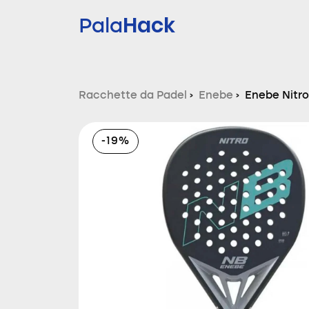
Hack
Pala
Racchette da Padel
›
Enebe
›
Enebe Nitr
-19%