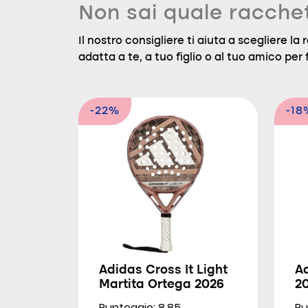
Non sai quale racche
Il nostro consigliere ti aiuta a scegliere l
adatta a te, a tuo figlio o al tuo amico per f
-22%
-18
Adidas Cross It Light
Ad
Martita Ortega 2026
2
Punteggio: 8.85
Pu