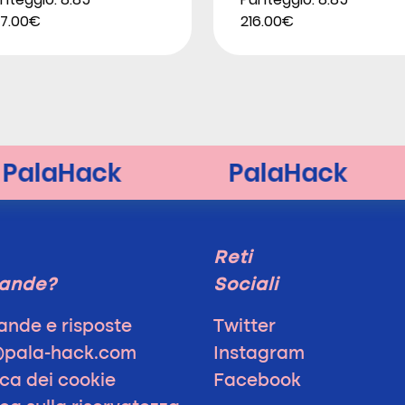
7.00€
216.00€
Reti
ande?
Sociali
nde e risposte
Twitter
@pala-hack.com
Instagram
ica dei cookie
Facebook