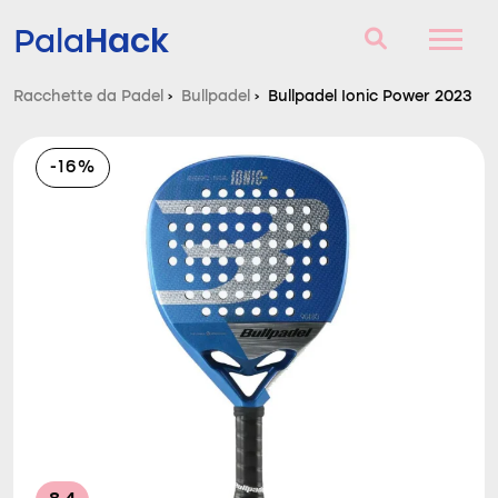
Hack
Pala
Racchette da Padel
›
Bullpadel
›
Bullpadel Ionic Power 2023
Racchette da Padel
-16%
Domande e risposte
Comparatore
Blog