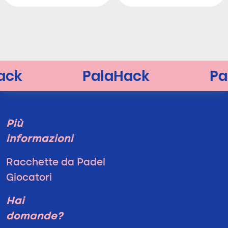
Più
informazioni
Racchette da Padel
Giocatori
Hai
domande?