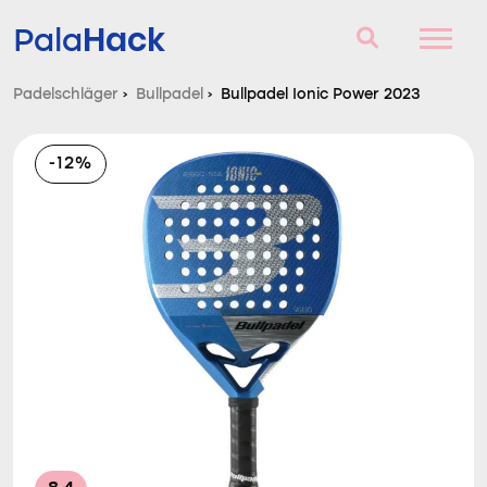
Hack
Pala
Padelschläger
›
Bullpadel
›
Bullpadel Ionic Power 2023
Padelschläger
-12%
Fragen und Antworten
Vergleich
Blog