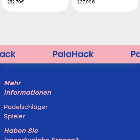
252.79€
237.99€
Mehr
Informationen
Padelschläger
Spieler
Haben Sie