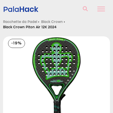
Hack
Pala
Racchette da Padel
›
Black Crown
›
Black Crown Piton Air 12K 2024
Racchette da Padel
Domande e risposte
-19%
Comparatore
Blog