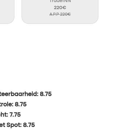
TradeINN
220€
A.P.P 220€
eerbaarheid: 8.75
role: 8.75
ht: 7.75
t Spot: 8.75