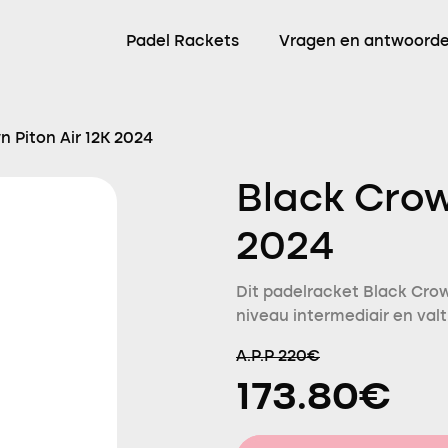
Padel Rackets
Vragen en antwoord
n Piton Air 12K 2024
Black Crow
2024
Dit padelracket Black Crow
niveau intermediair en val
A.P.P 220€
173.80€