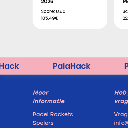
2026
M
Score: 8.85
Sc
185.49€
22
Meer
Heb 
informatie
vra
Padel Rackets
Vrag
Spelers
info