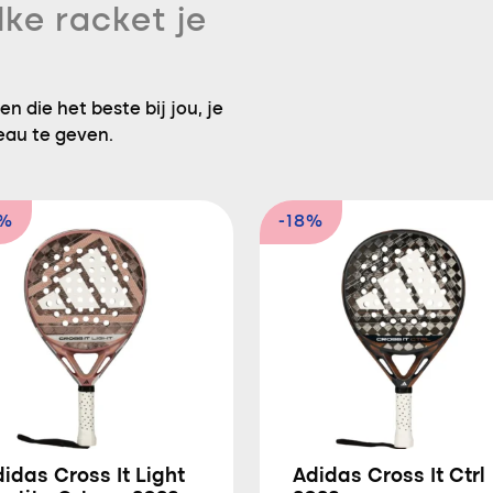
lke racket je
n die het beste bij jou, je
eau te geven.
6%
-18%
idas Cross It Light
Adidas Cross It Ctrl