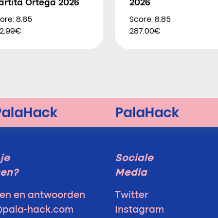
artita Ortega 2026
2026
ore: 8.85
Score: 8.85
2.99€
287.00€
je
Sociale
gen?
Media
en en antwoorden
Twitter
@pala-hack.com
Instagram