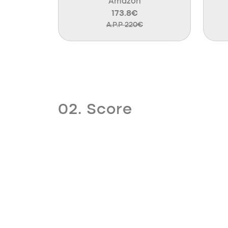
Amazon
173.8€
A.P.P 220€
02. Score