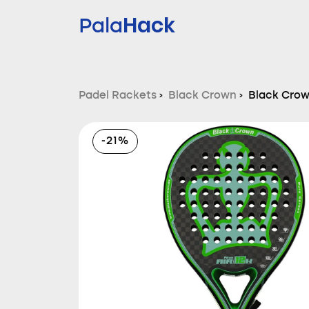
Hack
Pala
Padel Rackets
›
Black Crown
›
Black Crow
-21%