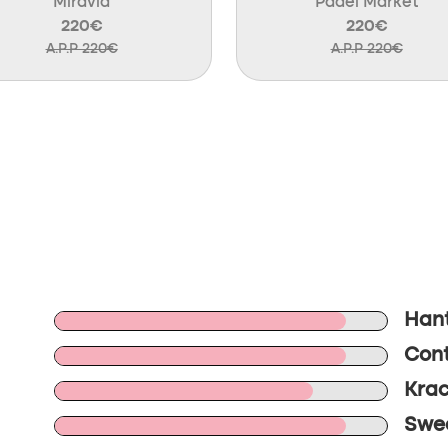
Miravia
Padel Market
220€
220€
A.P.P 220€
A.P.P 220€
Hant
Cont
Krac
Swee