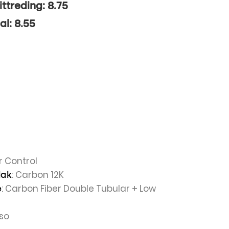
ittreding: 8.75
al: 8.55
r Control
: Carbon 12K
lak
: Carbon Fiber Double Tubular + Low
e
oso