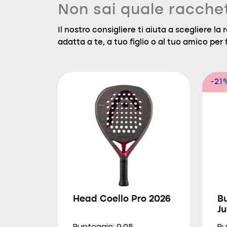
Non sai quale racche
Il nostro consigliere ti aiuta a scegliere l
adatta a te, a tuo figlio o al tuo amico per f
-21
Head Coello Pro 2026
Bu
Ju
Punteggio: 9.05
Pu