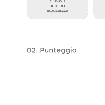
Amazon
300.19€
P.V.C 379.99€
02. Punteggio