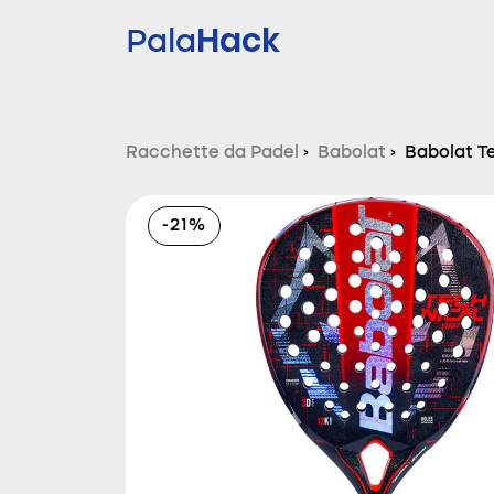
Hack
Pala
Racchette da Padel
›
Babolat
›
Babolat T
-21%