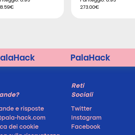
8.59€
273.00€
Reti
ande?
Sociali
nde e risposte
Twitter
@pala-hack.com
Instagram
ica dei cookie
Facebook