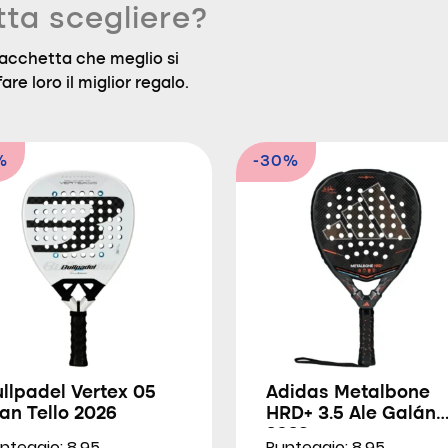
tta scegliere?
a racchetta che meglio si
are loro il miglior regalo.
%
-30%
llpadel Vertex 05
Adidas Metalbone
an Tello 2026
HRD+ 3.5 Ale Galán
2026
nteggio: 8.95
Punteggio: 8.95