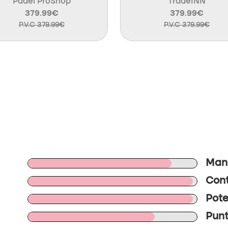
Padel ProShop
TradeINN
379.99€
379.99€
P.V.C 379.99€
P.V.C 379.99€
Mano
Cont
Pote
Punt