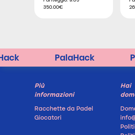
350.00€
26
Più
Hai
informazioni
dom
Racchette da Padel
Doma
Giocatori
info
Polit