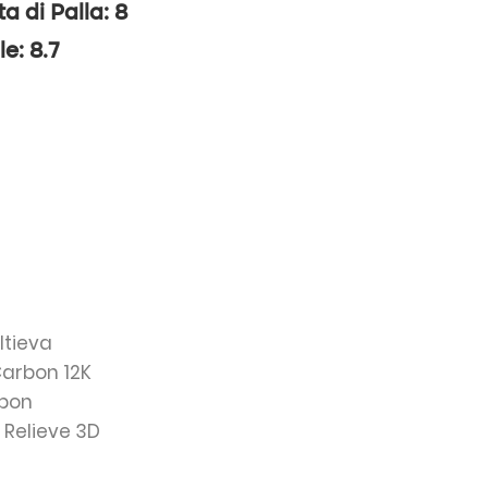
ta di Palla: 8
le: 8.7
ltieva
Carbon 12K
rbon
: Relieve 3D