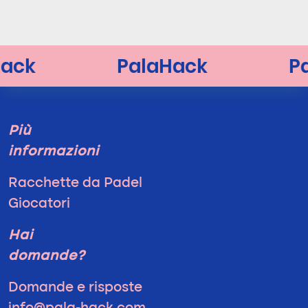
Più
informazioni
Racchette da Padel
Giocatori
Hai
domande?
Domande e risposte