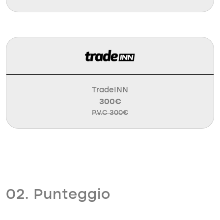
TradeINN
300€
P.V.C 300€
02. Punteggio