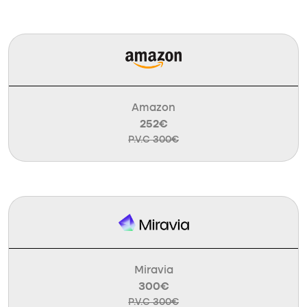
Amazon
252€
P.V.C 300€
Miravia
300€
P.V.C 300€