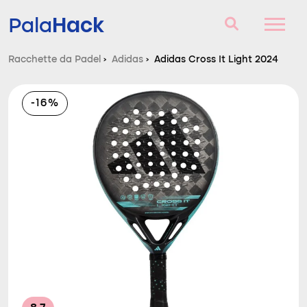
Hack
Pala
Racchette da Padel
›
Adidas
›
Adidas Cross It Light 2024
Racchette da Padel
-16%
Domande e risposte
Comparatore
Blog