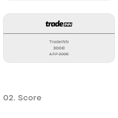
TradeINN
300€
A.P.P 300€
02. Score