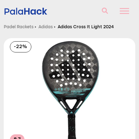
Hack
Pala
Padel Rackets
›
Adidas
›
Adidas Cross It Light 2024
Padel Rackets
-22%
Vragen en antwoorden
Vergelijker
Blog