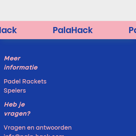
Meer
informatie
Padel Rackets
Spelers
Heb je
vragen?
Vragen en antwoorden