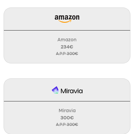
Amazon
234€
A.P.P 300€
Miravia
300€
A.P.P 300€