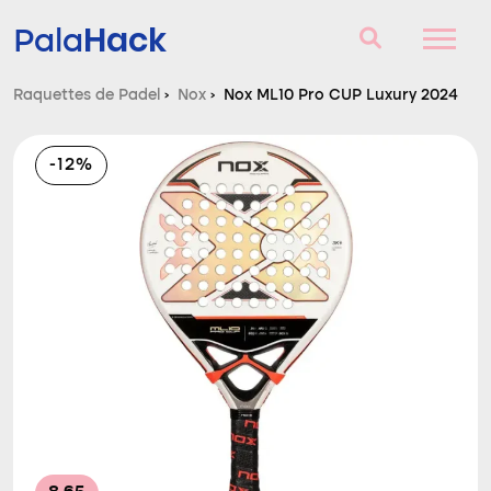
Hack
Pala
Raquettes de Padel
›
Nox
›
Nox ML10 Pro CUP Luxury 2024
Raquettes de Padel
-12%
Questions et réponses
Comparateur
Blog