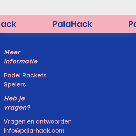
Meer
informatie
Padel Rackets
Spelers
Heb je
vragen?
Vragen en antwoorden
info@pala-hack.com