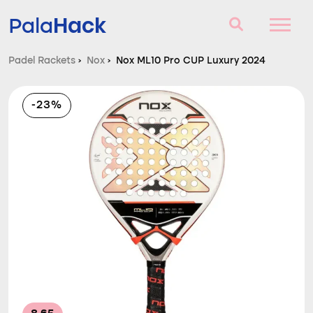
Hack
Pala
Padel Rackets
›
Nox
›
Nox ML10 Pro CUP Luxury 2024
Padel Rackets
-23%
Vragen en antwoorden
Vergelijker
Blog