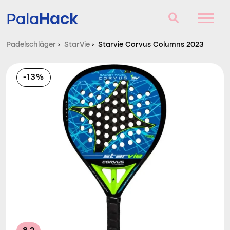
Hack
Pala
Padelschläger
›
StarVie
›
Starvie Corvus Columns 2023
Padelschläger
-13%
Fragen und Antworten
Vergleich
Blog