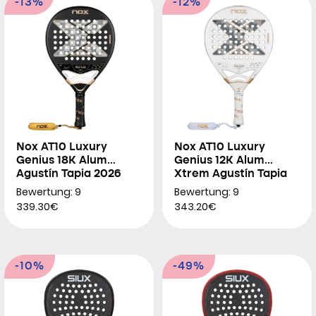
-13%
-12%
Nox AT10 Luxury
Nox AT10 Luxury
Genius 18K Alum
Genius 12K Alum
Agustín Tapia 2026
Xtrem Agustín Tapia
2026
Bewertung: 9
Bewertung: 9
339.30€
343.20€
-10%
-49%