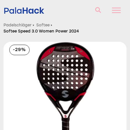
Hack
Pala
Padelschläger
›
Softee
›
Softee Speed 3.0 Women Power 2024
Padelschläger
Fragen und Antworten
-29%
Vergleich
Blog