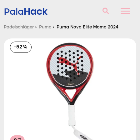
Hack
Pala
Padelschläger
›
Puma
›
Puma Nova Elite Momo 2024
Padelschläger
-52%
Fragen und Antworten
Vergleich
Blog