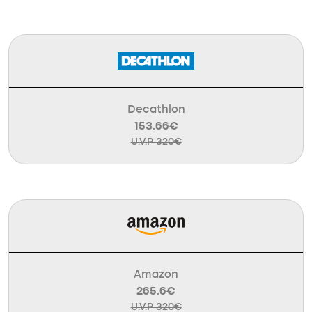
Decathlon
153.66€
U.V.P 320€
Amazon
265.6€
U.V.P 320€