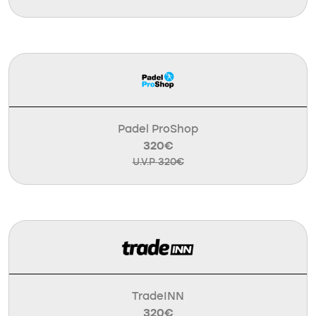
Padel ProShop
320€
U.V.P 320€
TradeINN
320€