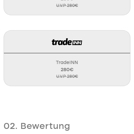
U.V.P 280€
TradeINN
280€
U.V.P 280€
02. Bewertung