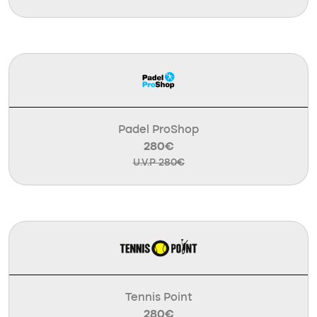
Padel ProShop
280€
U.V.P 280€
Tennis Point
280€