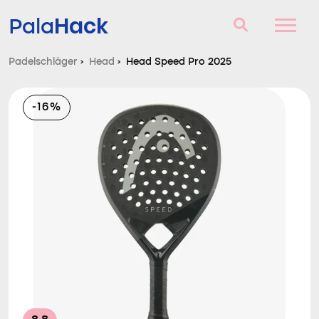
Hack
Pala
Padelschläger
›
Head
›
Head Speed Pro 2025
Padelschläger
-16%
Fragen und Antworten
Vergleich
Blog