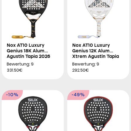
Nox AT10 Luxury
Nox AT10 Luxury
Genius 18K Alum
Genius 12K Alum
Agustín Tapia 2026
Xtrem Agustín Tapia
2026
Bewertung: 9
Bewertung: 9
331.50€
292.50€
-10%
-49%