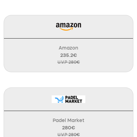
Amazon
235.2€
U.V.P 280€
Padel Market
280€
U.V.P 280€