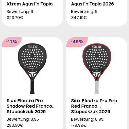
Xtrem Agustín Tapia
Agustín Tapia 2026
2026
Bewertung: 9
Bewertung: 9
323.70€
347.10€
-17%
-49%
Siux Electra Pro
Siux Electra Pro Fire
Shadow Red Franco
Red Franco
Stupackzuk 2026
Stupackzuk 2026
Bewertung: 8.95
Bewertung: 8.95
290.50€
179.99€