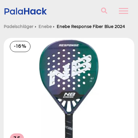
Hack
Pala
Padelschläger
›
Enebe
›
Enebe Response Fiber Blue 2024
Padelschläger
-16%
Fragen und Antworten
Vergleich
Blog