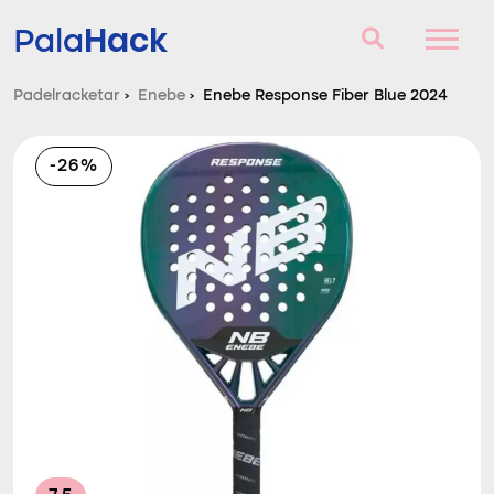
Hack
Pala
Padelracketar
›
Enebe
›
Enebe Response Fiber Blue 2024
Padelracketar
-26%
Frågor och svar
Komparator
Blog