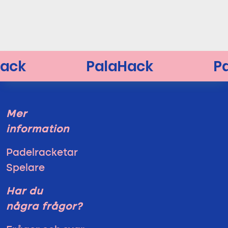
Mer
information
Padelracketar
Spelare
Har du
några frågor?