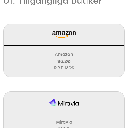
01. Tillgängliga butiker
Amazon
96.2€
R.R.P 130€
Miravia