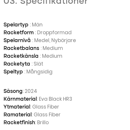
03. Specifikationer
: Män
Spelartyp
: Droppformad
Racketform
: Medel, Nybörjare
Spelarnivå
: Medium
Racketbalans
: Medium
Racketkänsla
: Slät
Racketyta
: Mångsidig
Speltyp
: 2024
Säsong
: Eva Black HR3
Kärnmaterial
: Glass Fiber
Ytmaterial
: Glass Fiber
Ramaterial
: Brillo
Racketfinish