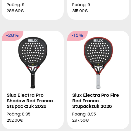
2026
Poäng: 9
Poäng: 9
288.60€
315.90€
-28%
-15%
Siux Electra Pro
Siux Electra Pro Fire
Shadow Red Franco
Red Franco
Stupackzuk 2026
Stupackzuk 2026
Poäng: 8.95
Poäng: 8.95
252.00€
297.50€