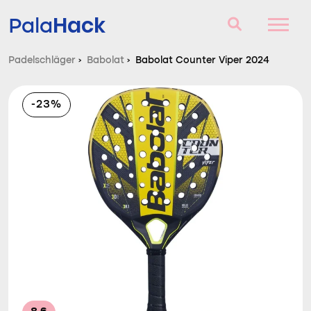
Hack
Pala
Padelschläger
›
Babolat
›
Babolat Counter Viper 2024
Padelschläger
-23%
Fragen und Antworten
Vergleich
Blog