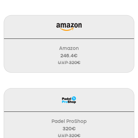
Amazon
246.4€
U.V.P 320€
Padel ProShop
320€
U.V.P 320€