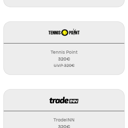
Tennis Point
320€
U.V.P 320€
TradeINN
320€