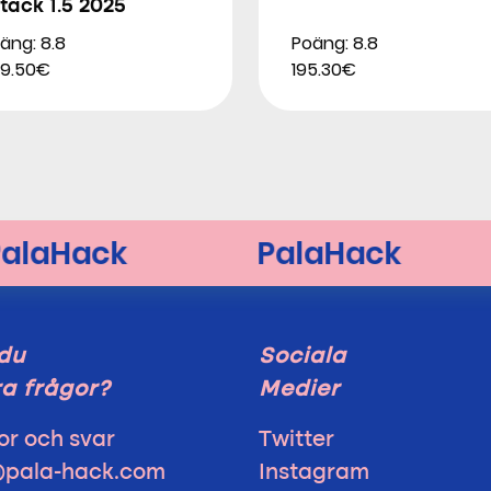
tack 1.5 2025
äng: 8.8
Poäng: 8.8
9.50€
195.30€
du
Sociala
a frågor?
Medier
or och svar
Twitter
@pala-hack.com
Instagram