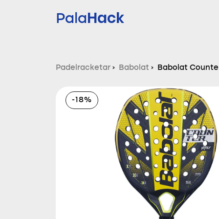
Hack
Pala
Padelracketar
›
Babolat
›
Babolat Counte
-18%