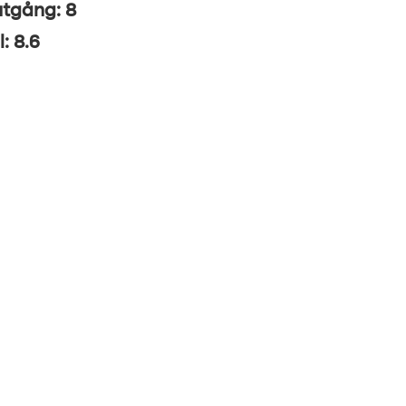
utgång: 8
l: 8.6