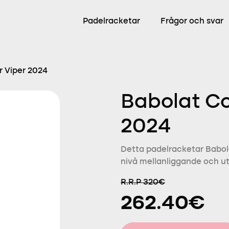
Padelracketar
Frågor och svar
r Viper 2024
Babolat Co
2024
Detta padelracketar Babola
nivå mellanliggande och ut
R.R.P 320€
262.40€