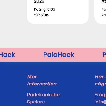
2026
At
Poäng: 8.85
Po
275.20€
26
Mer
Har 
information
någr
Padelracketar
Fråg
Spelare
info