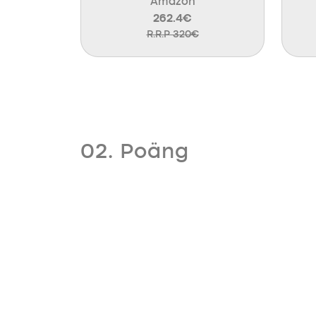
Amazon
262.4€
R.R.P 320€
02. Poäng