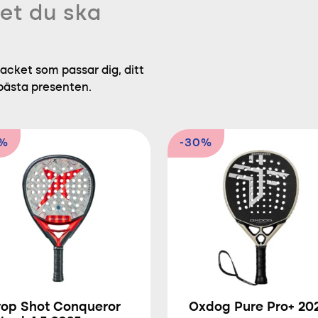
et du ska
acket som passar dig, ditt
 bästa presenten.
3%
-30%
rop Shot Conqueror
Oxdog Pure Pro+ 20