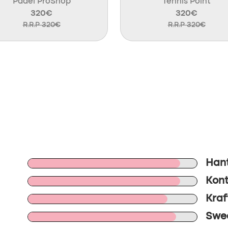
Padel ProShop
Tennis Point
320€
320€
R.R.P 320€
R.R.P 320€
Hant
Kont
Kraf
Swee