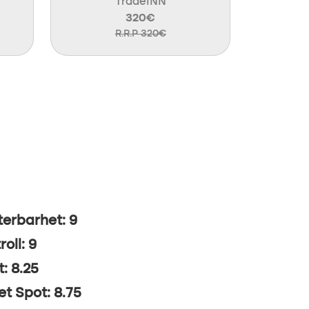
TradeINN
320€
R.R.P 320€
erbarhet: 9
roll: 9
t: 8.25
t Spot: 8.75