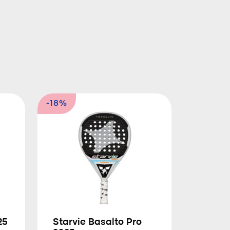
-18%
25
Starvie Basalto Pro