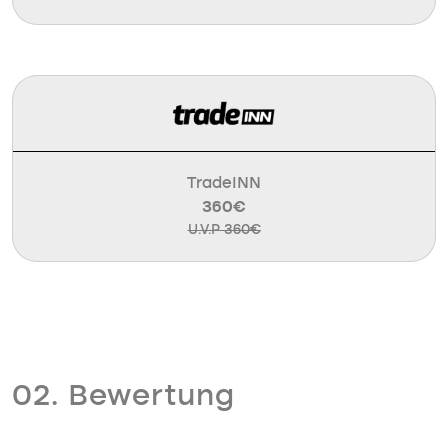
TradeINN
360€
U.V.P 360€
02. Bewertung