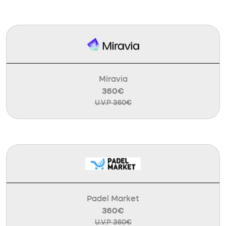
Miravia
360€
U.V.P 360€
Padel Market
360€
U.V.P 360€