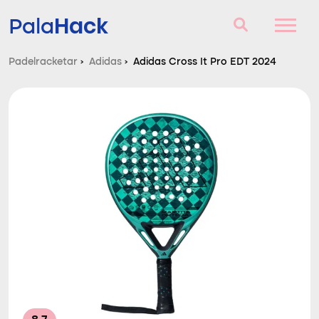
Hack
Pala
Padelracketar
›
Adidas
›
Adidas Cross It Pro EDT 2024
Padelracketar
Frågor och svar
Komparator
Blog