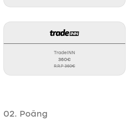
TradeINN
360€
R.R.P 360€
02. Poäng