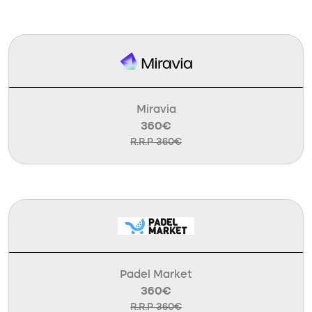
Miravia
360€
R.R.P 360€
Padel Market
360€
R.R.P 360€