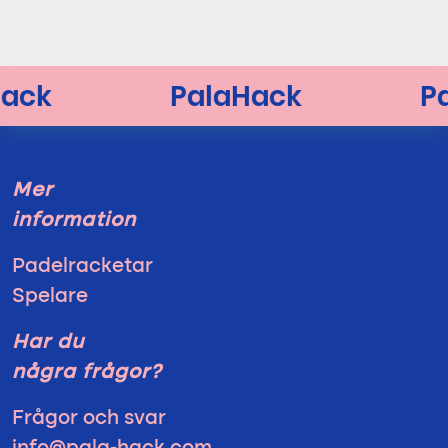
Mer
information
Padelracketar
Spelare
Har du
några frågor?
Frågor och svar