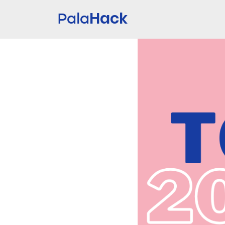
Hack
Pala