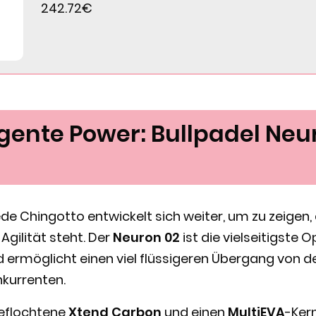
242.72€
ligente Power: Bullpadel Neu
de Chingotto entwickelt sich weiter, um zu zeigen,
Agilität steht. Der
Neuron 02
ist die vielseitigste 
 ermöglicht einen viel flüssigeren Übergang von d
nkurrenten.
geflochtene
Xtend Carbon
und einen
MultiEVA
-Ker