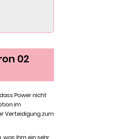
ron 02
 dass Power nicht
Option im
er Verteidigung zum
n, was ihm ein sehr