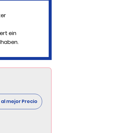
ter
ert ein
dhaben.
al mejor Precio