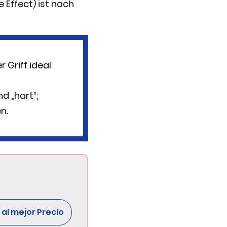
 Effect) ist nach
 Griff ideal
d „hart“;
n.
al mejor Precio