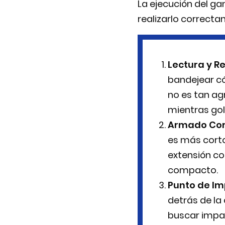
La ejecución del ga
realizarlo correcta
Lectura y R
bandejear c
no es tan a
mientras go
Armado Cor
es más corto
extensión co
compacto.
Punto de Im
detrás de la
buscar impac