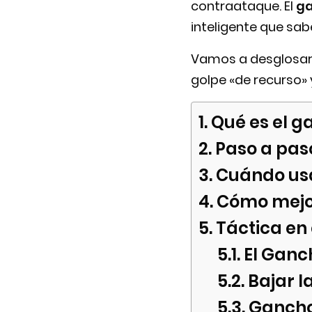
contraataque. El
g
inteligente que sab
Vamos a desglosar 
golpe «de recurso» 
Qué es el g
Paso a pas
Cuándo us
Cómo mejo
Táctica en
El Ganc
Bajar l
Gancho