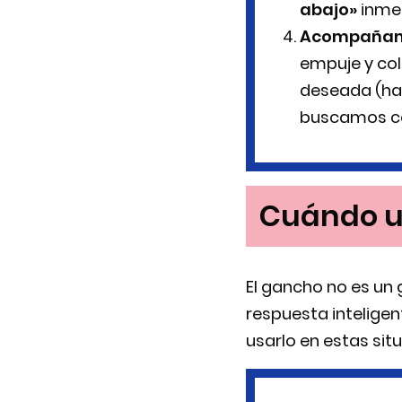
abajo»
inme
Acompañam
empuje y col
deseada (hab
buscamos con
Cuándo u
El gancho no es un
respuesta inteligen
usarlo en estas sit