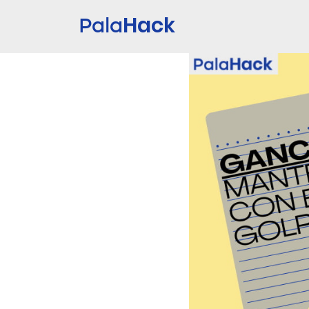
Hack
Pala