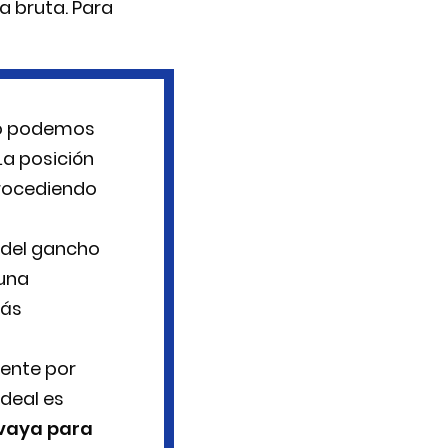
a bruta. Para
 no podemos
a posición
trocediendo
 del gancho
 una
más
mente por
deal es
vaya para