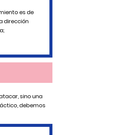
miento es de
a dirección
a;
tacar, sino una
 táctico, debemos