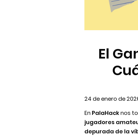
El Ga
Cuá
24 de enero de 202
En
PalaHack
nos to
jugadores amateur
depurada de la ví