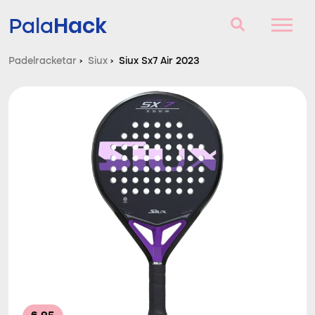
Hack
Pala
Padelracketar
›
Siux
›
Siux Sx7 Air 2023
Padelracketar
Frågor och svar
Komparator
Blog