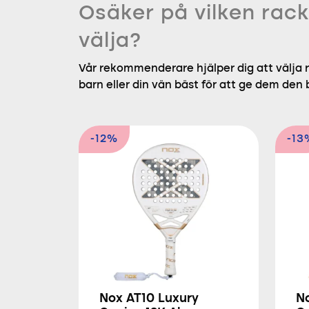
Osäker på vilken rack
välja?
Vår rekommenderare hjälper dig att välja r
barn eller din vän bäst för att ge dem den
-12%
-13
Nox AT10 Luxury
N