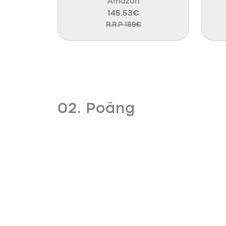
Amazon
145.53€
R.R.P 189€
02. Poäng