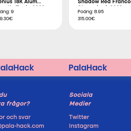
enius 18K Alum
Shadow Red Franco
gustín Tapia 2026
Stupackzuk 2026
äng: 9
Poäng: 8.95
9.30€
315.00€
du
Sociala
a frågor?
Medier
or och svar
Twitter
@pala-hack.com
Instagram