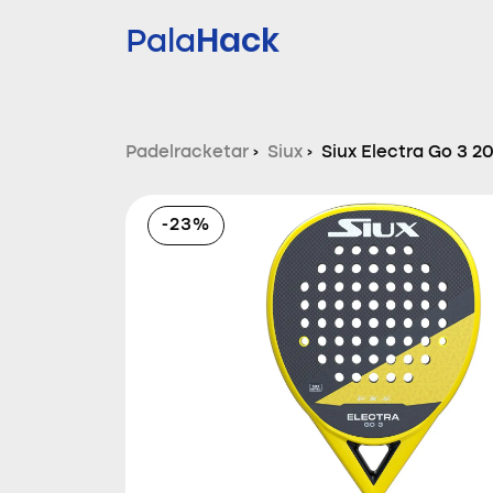
Hack
Pala
Padelracketar
›
Siux
›
Siux Electra Go 3 2
-23%