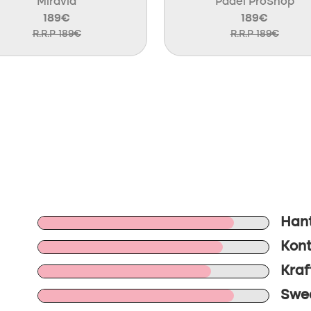
Miravia
Padel ProShop
189€
189€
R.R.P 189€
R.R.P 189€
Hant
Kont
Kraft
Swee