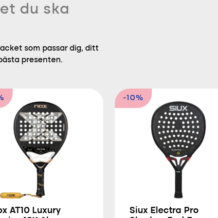
et du ska
acket som passar dig, ditt
 bästa presenten.
%
-10%
ox AT10 Luxury
Siux Electra Pro