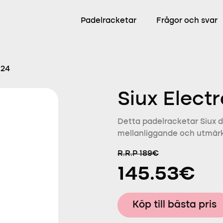
Padelracketar
Frågor och svar
024
Siux Elect
Detta padelracketar Siux d
mellanliggande och utmärk
R.R.P 189€
145.53€
Köp till bästa pris