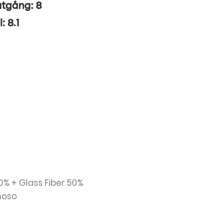
utgång: 8
: 8.1
0% + Glass Fiber 50%
enoso