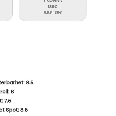
TradeINN
189€
R.R.P 189€
erbarhet: 8.5
roll: 8
: 7.5
t Spot: 8.5