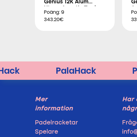
Genius 12K Alum
G
Xtrem Agustín Tapia
A
Poäng: 9
Po
2026
343.20€
33
Mer
Har 
information
någr
Padelracketar
Fråg
Spelare
info