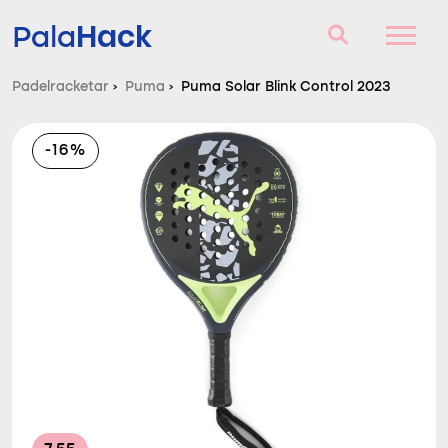
Hack
Pala
Padelracketar
›
Puma
›
Puma Solar Blink Control 2023
Padelracketar
-16%
Frågor och svar
Komparator
Blog