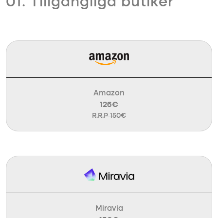
01. Tillgängliga butiker
Amazon
126€
R.R.P 150€
Miravia