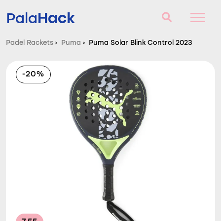
Hack
Pala
Padel Rackets
›
Puma
›
Puma Solar Blink Control 2023
Padel Rackets
-20%
Vragen en antwoorden
Vergelijker
Blog