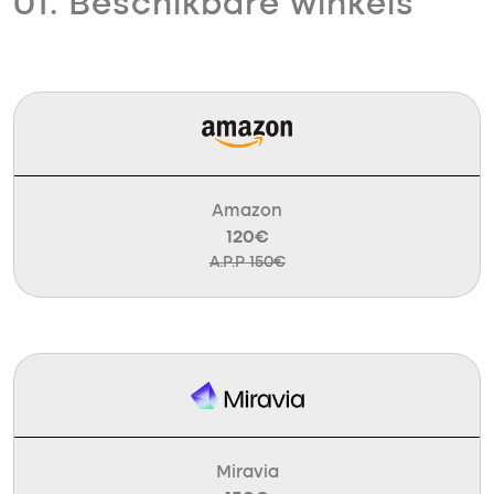
01. Beschikbare winkels
Amazon
120€
A.P.P 150€
Miravia