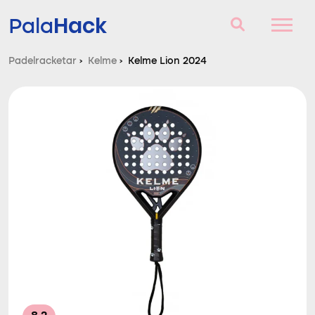
Hack
Pala
Padelracketar
›
Kelme
›
Kelme Lion 2024
Padelracketar
Frågor och svar
Komparator
Blog