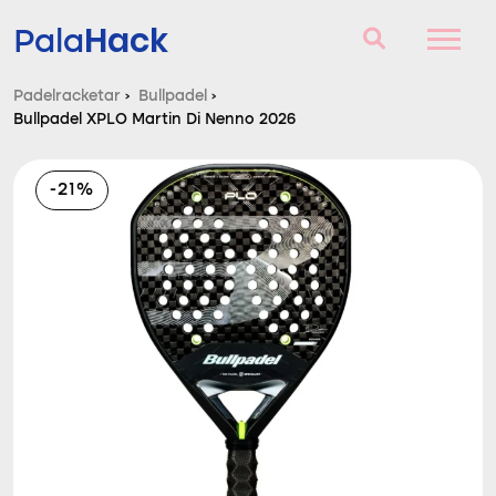
Hack
Pala
Padelracketar
›
Bullpadel
›
Bullpadel XPLO Martin Di Nenno 2026
Padelracketar
Frågor och svar
-21%
Komparator
Blog