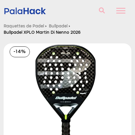
Hack
Pala
Raquettes de Padel
›
Bullpadel
›
Bullpadel XPLO Martin Di Nenno 2026
Raquettes de Padel
Questions et réponses
-14%
Comparateur
Blog