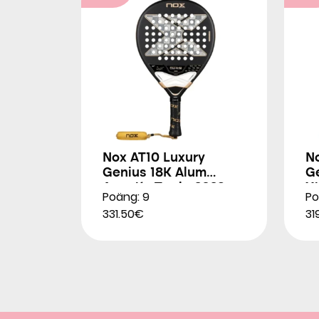
Nox AT10 Luxury
N
Genius 18K Alum
G
Agustín Tapia 2026
X
Poäng: 9
Po
2
331.50€
31