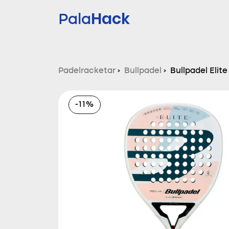
Hack
Pala
Padelracketar
›
Bullpadel
›
Bullpadel Eli
-11%