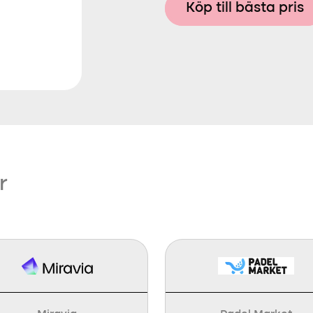
Köp till bästa pris
r