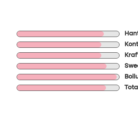
Hant
Kont
Kraf
Swee
Boll
Total