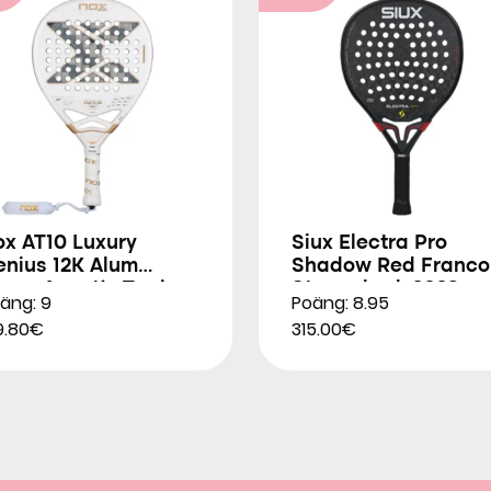
ox AT10 Luxury
Siux Electra Pro
enius 12K Alum
Shadow Red Franco
trem Agustín Tapia
Stupackzuk 2026
äng: 9
Poäng: 8.95
026
9.80€
315.00€