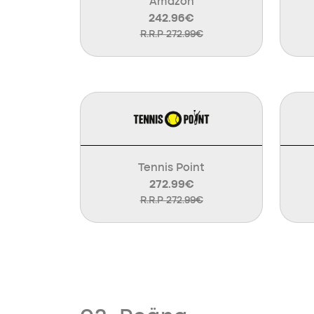
Amazon
242.96€
R.R.P 272.99€
Tennis Point
272.99€
R.R.P 272.99€