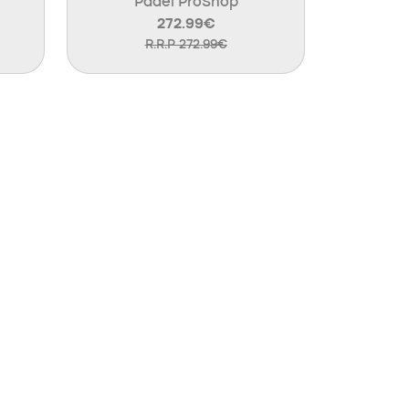
Padel ProShop
272.99€
R.R.P 272.99€