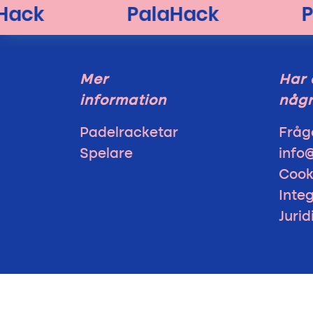
Mer
Har 
information
någr
Padelracketar
Fråg
Spelare
info
Cook
Integ
Juri