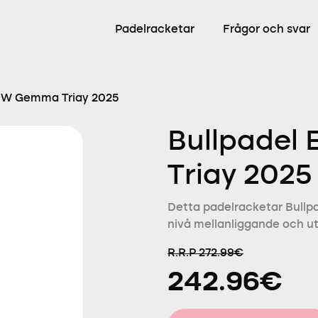
Padelracketar
Frågor och svar
te W Gemma Triay 2025
Bullpadel
Triay 2025
Detta padelracketar Bullpa
nivå mellanliggande och ut
R.R.P 272.99€
242.96€