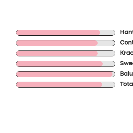
Hant
Cont
Krac
Swee
Balu
Tota