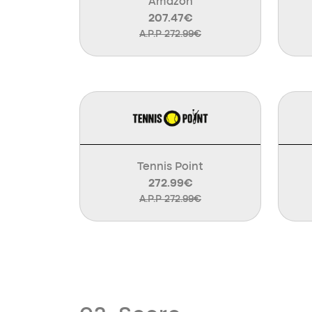
Amazon
207.47€
A.P.P 272.99€
Tennis Point
272.99€
A.P.P 272.99€