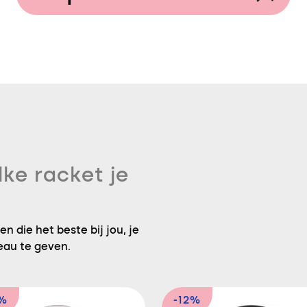
lke racket je
n die het beste bij jou, je
eau te geven.
5%
-12%