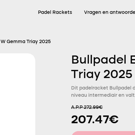
Padel Rackets
Vragen en antwoord
te W Gemma Triay 2025
Bullpadel
Triay 2025
Dit padelracket Bullpadel 
niveau intermediair en valt
A.P.P 272.99€
207.47€