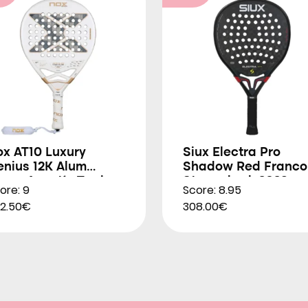
ox AT10 Luxury
Siux Electra Pro
enius 12K Alum
Shadow Red Franco
trem Agustín Tapia
Stupackzuk 2026
ore: 9
Score: 8.95
026
2.50€
308.00€