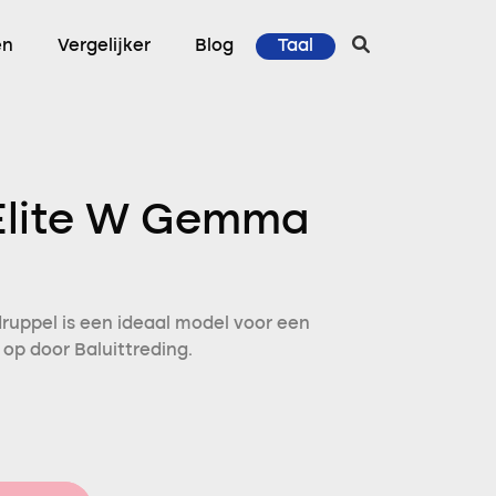
en
Vergelijker
Blog
Taal
 Elite W Gemma
druppel is een ideaal model voor een
 op door Baluittreding.