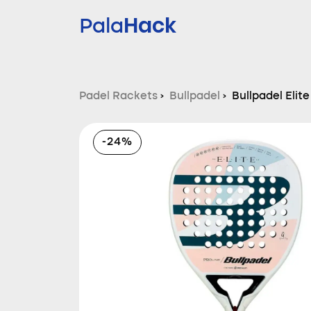
Hack
Pala
Padel Rackets
›
Bullpadel
›
Bullpadel Eli
-24%