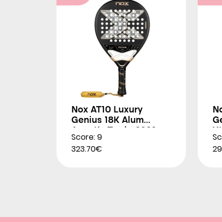
Nox AT10 Luxury
N
Genius 18K Alum
G
Agustín Tapia 2026
X
Score: 9
Sc
2
323.70€
29