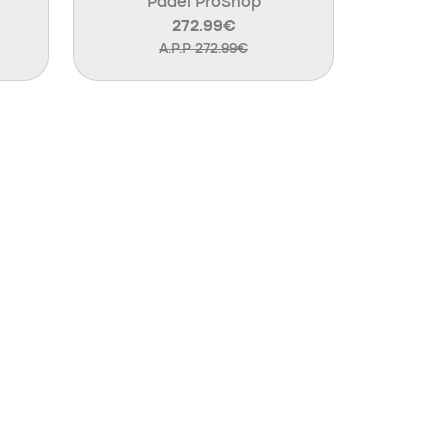
Padel ProShop
272.99€
A.P.P 272.99€