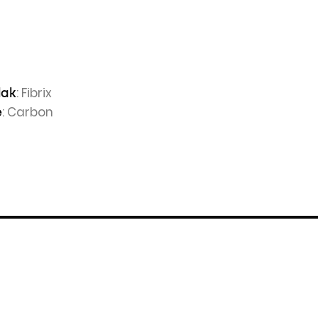
: Fibrix
lak
: Carbon
e