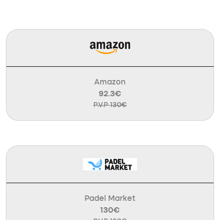
Amazon
92.3€
P.V.P 130€
Padel Market
130€