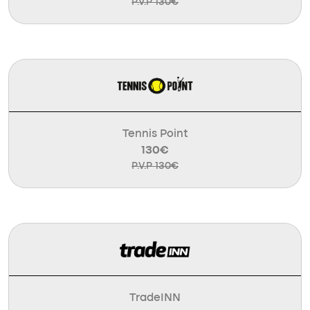
P.V.P 130€
Tennis Point
130€
P.V.P 130€
TradeINN