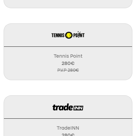
Tennis Point
280€
P.V.P 280€
TradeINN
280€