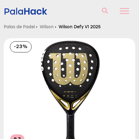
Hack
Pala
Palas de Padel
›
Wilson
›
Wilson Defy V1 2025
Palas de Padel
-23%
Consultorio
Comparador
Blog