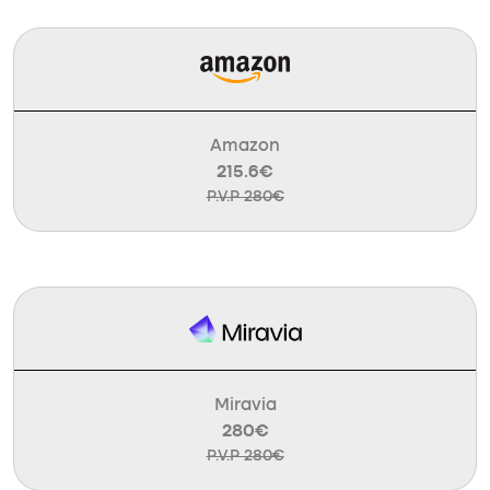
Amazon
215.6€
P.V.P 280€
Miravia
280€
P.V.P 280€