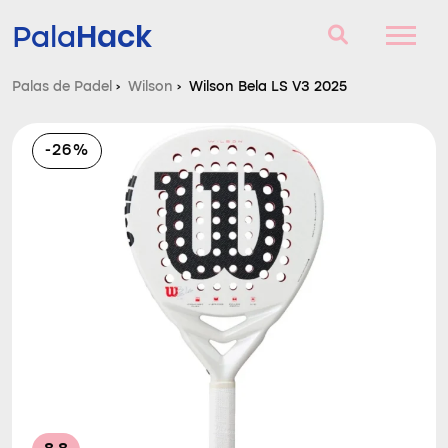
Hack
Pala
Palas de Padel
›
Wilson
›
Wilson Bela LS V3 2025
Palas de Padel
-26%
Consultorio
Comparador
Blog