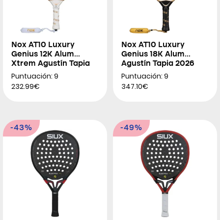
Nox AT10 Luxury
Nox AT10 Luxury
Genius 12K Alum
Genius 18K Alum
Xtrem Agustín Tapia
Agustín Tapia 2026
2026
Puntuación: 9
Puntuación: 9
232.99€
347.10€
-43%
-49%