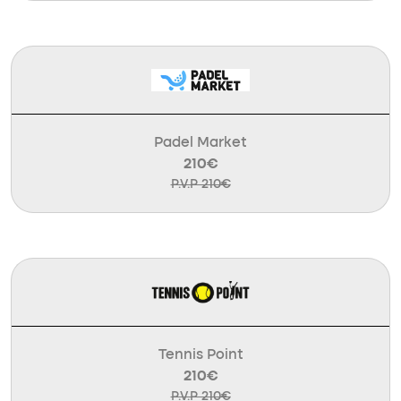
Padel Market
210€
P.V.P 210€
Tennis Point
210€
P.V.P 210€