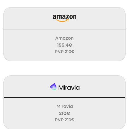
Amazon
155.4€
P.V.P 210€
Miravia
210€
P.V.P 210€