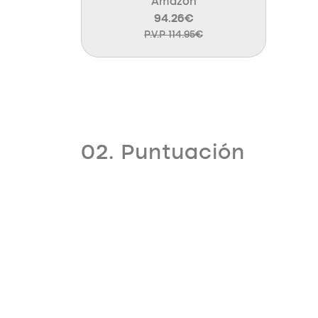
Amazon
94.26€
P.V.P 114.95€
02. Puntuación