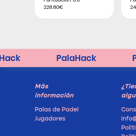
228.80€
24
Más
¿Tie
información
algu
Palas de Padel
Cons
Jugadores
info
Polít