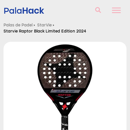
Hack
Pala
Palas de Padel
›
StarVie
›
Starvie Raptor Black Limited Edition 2024
Palas de Padel
Consultorio
Comparador
Blog