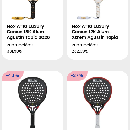
Nox AT10 Luxury
Nox AT10 Luxury
Genius 18K Alum
Genius 12K Alum
Agustín Tapia 2026
Xtrem Agustín Tapia
2026
Puntuación: 9
Puntuación: 9
331.50€
232.99€
-43%
-27%