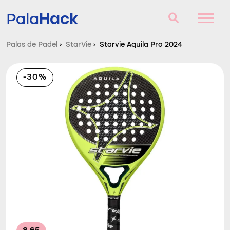
Hack
Pala
Palas de Padel
›
StarVie
›
Starvie Aquila Pro 2024
Palas de Padel
-30%
Consultorio
Comparador
Blog