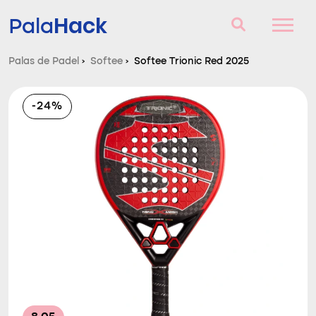
Hack
Pala
Palas de Padel
›
Softee
›
Softee Trionic Red 2025
Palas de Padel
-24%
Consultorio
Comparador
Blog