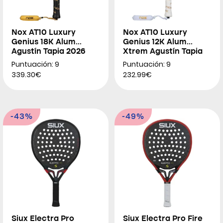
Nox AT10 Luxury
Nox AT10 Luxury
Genius 18K Alum
Genius 12K Alum
Agustín Tapia 2026
Xtrem Agustín Tapia
2026
Puntuación: 9
Puntuación: 9
339.30€
232.99€
-43%
-49%
Siux Electra Pro
Siux Electra Pro Fire